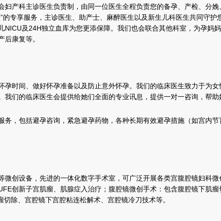
会妇产科主诊医生负责制，由同一位医生全程负责您的备孕、产检、分娩
一”的专享服务，主诊医生、助产士、麻醉医生以及新生儿科医生共同守护
NICU及24H独立血库为您更添保障。我们也会联合其他科室，为孕妈
产后康复等。
怀孕时间、做好怀孕准备以及防止意外怀孕。我们的临床医生致力于为女
。我们的临床医生会提供给她们全面的专业讯息，提供一对一咨询，帮助
服务，包括避孕咨询，紧急避孕药物，各种长期有效避孕措施（如宫内节
等微创设备，先进的一体化数字手术室，可广泛开展各类宫腹腔镜妇科微
UFE创新子宫肌瘤、肌腺症入治疗；腹腔镜微创手术：包含腹腔镜下肌
肌瘤切除、宫腔镜下宫腔粘连松解术、宫腔镜冷刀技术等。