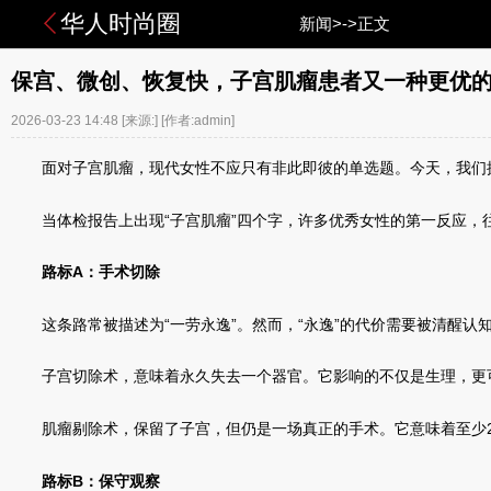
华人时尚圈
新闻>->正文
保宫、微创、恢复快，子宫肌瘤患者又一种更优
2026-03-23 14:48
[来源:]
[作者:admin]
面对子宫肌瘤，现代女性不应只有非此即彼的单选题。今天，我们探
当体检报告上出现“子宫肌瘤”四个字，许多优秀女性的第一反应
路标A：手术切除
这条路常被描述为“一劳永逸”。然而，“永逸”的代价需要被清醒认
子宫切除术，意味着永久失去一个器官。它影响的不仅是生理，更
肌瘤剔除术，保留了子宫，但仍是一场真正的手术。它意味着至少2
路标B：保守观察