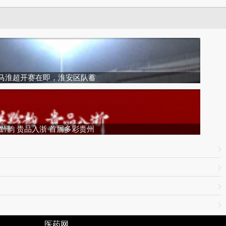
马淮超开赛在即，淮安区队蓄
黔韵 贵品入浙 首届多彩贵州
友链：
医药网