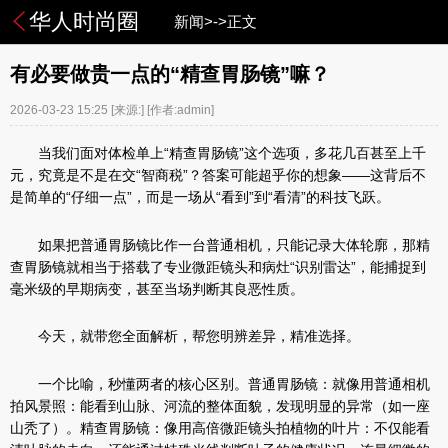
华人时尚圈
新闻>->正文
有必要做贵一点的“精查胃肠镜”嘛？
2026-03-23 15:25
[来源:]
[作者:admin]
当我们面对体检单上“精查胃肠镜”这个选项，多花几百甚至上千
元，究竟是不是在交“智商税”？答案可能超乎你的想象——这背后不
是简单的“仔细一点”，而是一场从“看到”到“看清”的科技飞跃。
如果把普通胃肠镜比作一台普通相机，只能记录大体轮廓，那精
查胃肠镜就相当于搭载了专业微距镜头和病灶“识别雷达”，能捕捉到
毫米级的早期病变，甚至当场判断其良恶性质。
今天，就带您全面解析，帮您明辨差异，精准选择。
一个比喻，秒懂两者的核心区别。普通胃肠镜：就像用普通相机
拍风景照：能看到山脉、河流的整体面貌，发现明显的异常（如一座
山秃了）。精查胃肠镜：像用高倍微距镜头拍植物的叶片：不仅能看