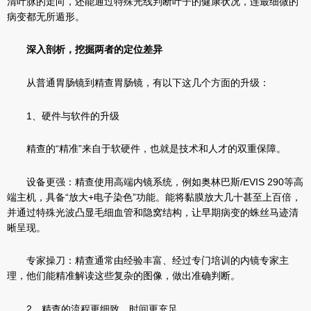
清叶脉的走向，还能通过特殊光线判断叶子的健康状况，连最细微的
病变都无所遁形。
深入剖析，挖掘两者的定位差异
从普通胃肠镜到精查胃肠镜，有以下这几个方面的升级：
1、硬件与软件的升级
精查的“精准”来自于软硬件，也就是技术和人才的双重保障。
设备更强：精查使用高端内镜系统，例如奥林巴斯/EVIS 290等高
端主机，具备“放大+电子染色”功能。能将黏膜放大几十甚至上百倍，
并通过特殊光波凸显毛细血管和隐窝结构，让早期病变的蛛丝马迹清
晰呈现。
专家操刀：精查通常由经验丰富、经过专门培训的内镜专家主
理，他们能精准解读这些复杂的图像，做出准确判断。
2、精查的流程更细致，时间更充足