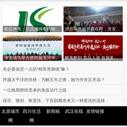
帕拉米韦：抗流感病毒药物市场的
浪你马淮超开赛在即，淮安区队蓄
淮安成功举办第四届淮河华商大会
醉美黔韵 贵品入浙 首届多彩贵州
有必要做贵一点的“精查胃肠镜”嘛？
跨越太平洋的抉择：为解五年之痛，她为何舍近求远？
一位晚期肺癌患者的免疫治疗之路
保宫、微创、恢复快，子宫肌瘤患者又一种更优的选择
友链：
太原城市
四川生活
新闻稿
武汉在线
友情链接
网
网